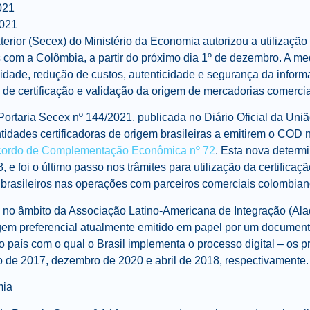
021
2021
erior (Secex) do Ministério da Economia autorizou a utilização
 com a Colômbia, a partir do próximo dia 1º de dezembro. A me
idade, redução de custos, autenticidade e segurança da inform
de certificação e validação da origem de mercadorias comercia
Portaria Secex nº 144/2021
, publicada no Diário Oficial da Uni
tidades certificadoras de origem brasileiras a emitirem o COD 
ordo de Complementação Econômica nº 72
. Esta nova determ
8
, e foi o último passo nos trâmites para utilização da certificaç
rasileiros nas operações com parceiros comerciais colombian
 no âmbito da Associação Latino-Americana de Integração (Alad
rigem preferencial atualmente emitido em papel por um documen
 país com o qual o Brasil implementa o processo digital – os p
 de 2017, dezembro de 2020 e abril de 2018, respectivamente.
mia