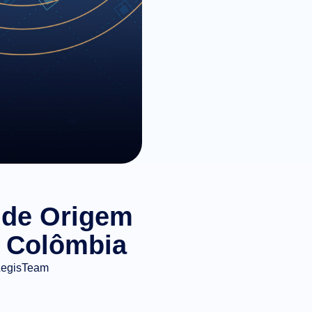
s de Origem
e Colômbia
LegisTeam