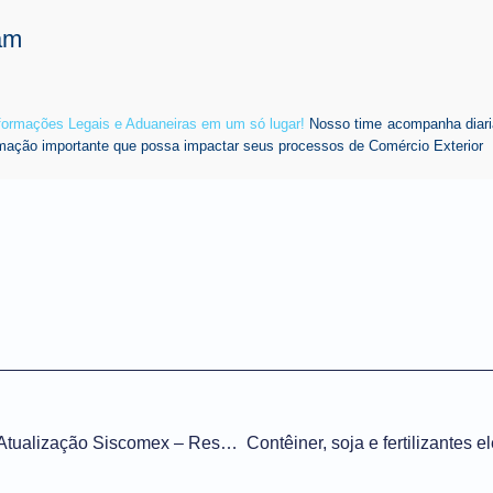
am
nformações Legais e Aduaneiras em um só lugar!
Nosso time acompanha diari
mação importante que possa impactar seus processos de Comércio Exterior
Importação n° 061/2021 – Atualização Siscomex – Resolução Gecex nº 269/2021