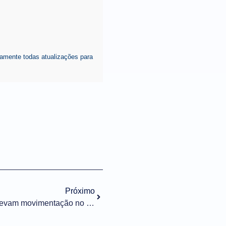
amente todas atualizações para
Próximo
Contêiner, soja e fertilizantes elevam movimentação no Porto de Santos