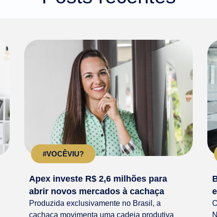
#VOCÊVIU?
Apex investe R$ 2,6 milhões para
B
abrir novos mercados à cachaça
e
Produzida exclusivamente no Brasil, a
O
cachaça movimenta uma cadeia produtiva
N