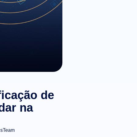
ficação de
dar na
isTeam