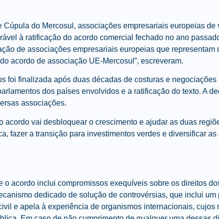
Cúpula do Mercosul, associações empresariais europeias de v
ável à ratificação do acordo comercial fechado no ano passado
gação de associações empresariais europeias que representam d
o do acordo de associação UE-Mercosul”, escreveram.
ocos foi finalizada após duas décadas de costuras e negociaçõe
rlamentos dos países envolvidos e a ratificação do texto. A de
versas associações.
 acordo vai desbloquear o crescimento e ajudar as duas regiõe
, fazer a transição para investimentos verdes e diversificar a
 o acordo inclui compromissos exequíveis sobre os direitos do
canismo dedicado de solução de controvérsias, que inclui um p
vil e apela à experiência de organismos internacionais, cujos
ública. Em caso de não cumprimento de qualquer uma dessas d