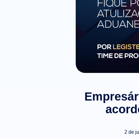
Empresári
acord
2 de j