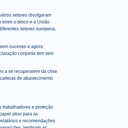
ários setores divulgaram
 entre o bloco e a União
iferentes setores europeus,
s sem sucesso e agora
claração conjunta tem seis
s a se recuperarem da crise
s cadeias de abastecimento
s trabalhadores e proteção
apel ativo para as
 relatórios e recomendações
isposições, lembram as