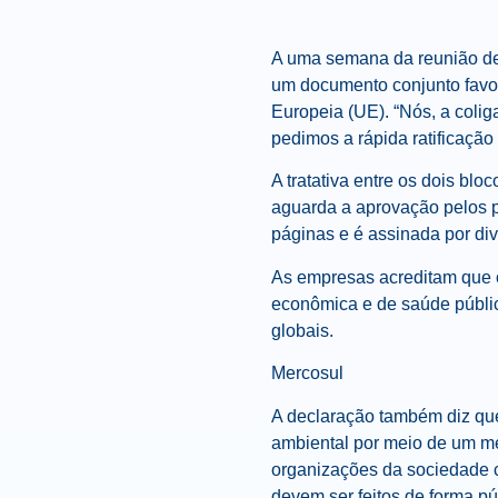
A uma semana da reunião de 
um documento conjunto favor
Europeia (UE). “Nós, a coli
pedimos a rápida ratificaçã
A tratativa entre os dois bl
aguarda a aprovação pelos pa
páginas e é assinada por di
As empresas acreditam que o
econômica e de saúde pública
globais.
Mercosul
A declaração também diz que
ambiental por meio de um me
organizações da sociedade ci
devem ser feitos de forma p