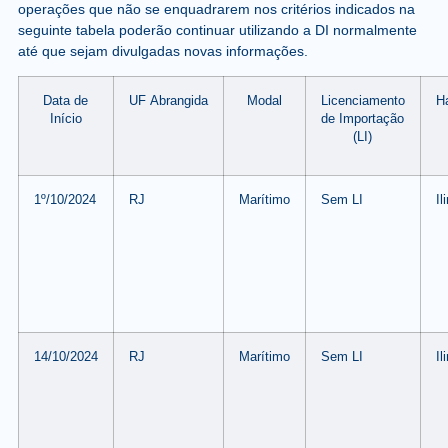
operações que não se enquadrarem nos critérios indicados na
seguinte tabela poderão continuar utilizando a DI normalmente
até que sejam divulgadas novas informações.
Data de
UF Abrangida
Modal
Licenciamento
Ha
Início
de Importação
(LI)
1º/10/2024
RJ
Marítimo
Sem LI
Il
14/10/2024
RJ
Marítimo
Sem LI
Il