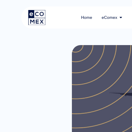
Home
eComex