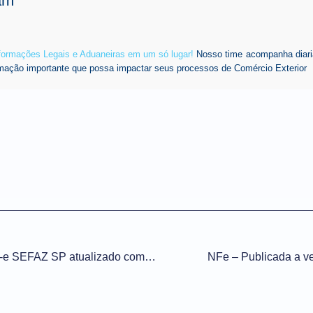
am
nformações Legais e Aduaneiras em um só lugar!
Nosso time acompanha diari
mação importante que possa impactar seus processos de Comércio Exterior
NFe – Manifestador da NF-e SEFAZ SP atualizado com a nova cadeia de certificado
NFe – Publicada a v