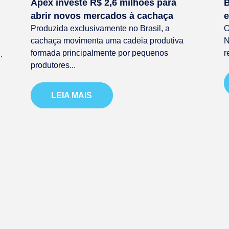
Apex investe R$ 2,6 milhões para
B
abrir novos mercados à cachaça
e
Produzida exclusivamente no Brasil, a
O
cachaça movimenta uma cadeia produtiva
N
formada principalmente por pequenos
r
.
produtores...
LEIA MAIS