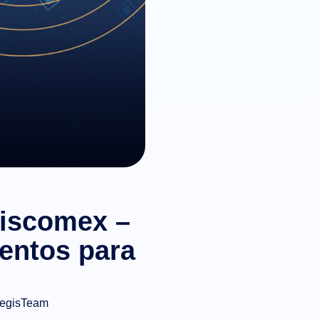
Siscomex –
entos para
egisTeam