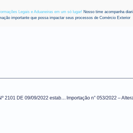
nformações Legais e Aduaneiras em um só lugar!
Nosso time acompanha diari
mação importante que possa impactar seus processos de Comércio Exterior
Instrução Normativa RFB Nº 2101 DE 09/09/2022 estabelece requisitos e condições para a realização de operações de importação por conta e ordem de terceiro e por encomenda