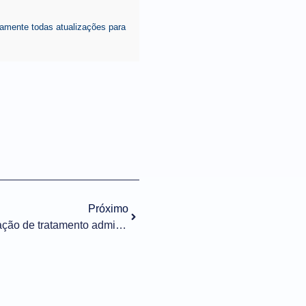
amente todas atualizações para
Próximo
Importação n° 053/2022 – Alteração de tratamento administrativo – Lítio e seus derivados – CNEN