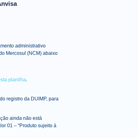
Anvisa
amento administrativo
 do Mercosul (NCM) abaixo
sta planilha
.
do registro da DUIMP, para
ação ainda não está
or 01 – “Produto sujeito à