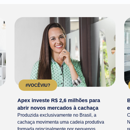
#VOCÊVIU?
Apex investe R$ 2,6 milhões para
B
abrir novos mercados à cachaça
e
Produzida exclusivamente no Brasil, a
O
cachaça movimenta uma cadeia produtiva
N
formada principalmente por pequenos
r
.