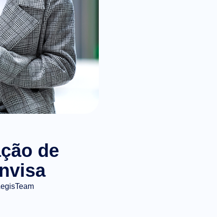
ação de
Anvisa
LegisTeam