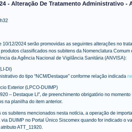
24 - Alteração De Tratamento Administrativo - 
0h32
de
10/12/2024
serão promovidas as seguintes alterações no trat
s produtos classificados nos subitens da Nomenclatura Comum
ência da Agência Nacional de Vigilância Sanitária (ANVISA):
LI-DI)
istrativo do tipo “NCM/Destaque” conforme relação indicada
ne
rcio Exterior (LPCO-DUIMP)
920 – Destaque LI”, de preenchimento obrigatório no momento 
s na planilha do item anterior.
 os subitens mencionados nesta notícia, a operação de import
a via DUIMP no Portal Único Siscomex quando for indicado o val
o atributo ATT_11920.