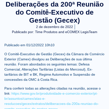
Deliberações da 200ª Reunião
do Comitê-Executivo de
Gestão (Gecex)
2 de dezembro de 2022
Publicado por:
Time Produtos and eCOMEX LegisTeam
Publicado em
01/12/2022 10h10
O Comitê-Executivo de Gestão (Gecex) da Câmara de Comércio
Exterior (Camex) divulgou as Deliberações de sua última
reunião. Foram abordados os seguintes temas: Defesa
Comercial, Alterações Tarifárias (Listas do Mercosul), Ex-
tarifários de BIT e BK, Regime Automotivo e Suspensão de
concessões da OMC à Costa Rica.
Para conferir todas as alterações citadas na reunião, acesse o
link:
https://www.gov.br/produtividade-e-comercio-exterior/pt-
br/assuntos/camex/atas-e-
resolucoes/gecex/extratos/deliberacoes-da-200a-reuniao-do-
comite-executivo-de-gestao-gecex