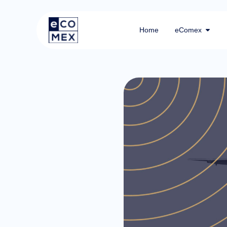
Home
eComex