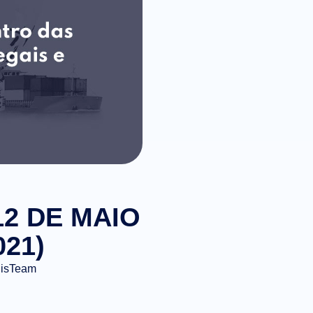
12 DE MAIO
021)
gisTeam