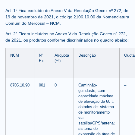
Art. 1º
Fica excluído do Anexo V da Resolução Gecex nº 272, de
19 de novembro de 2021, o código 2106.10.00 da Nomenclatura
Comum do Mercosul – NCM.
Art. 2º
Ficam incluídos no Anexo V da Resolução Gecex nº 272,
de 2021, os produtos conforme discriminados no quadro abaixo:
NCM
Nº
Alíquota
Descrição
Quota
Ex
(%)
8705.10.90
001
0
Caminhão-
–
guindaste, com
capacidade máxima
de elevação de 60 t,
dotados de: sistema
de monitoramento
via
satélite/GPS/antena;
sistema de
expansão da área de