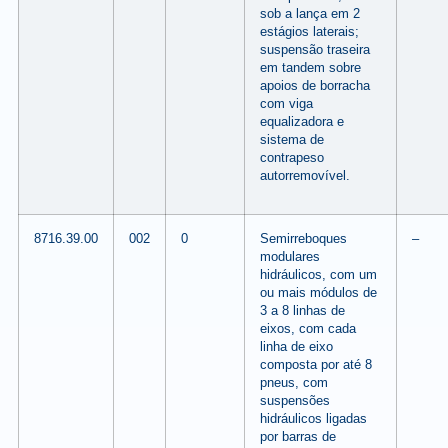
sob a lança em 2
estágios laterais;
suspensão traseira
em tandem sobre
apoios de borracha
com viga
equalizadora e
sistema de
contrapeso
autorremovível.
8716.39.00
002
0
Semirreboques
–
modulares
hidráulicos, com um
ou mais módulos de
3 a 8 linhas de
eixos, com cada
linha de eixo
composta por até 8
pneus, com
suspensões
hidráulicos ligadas
por barras de