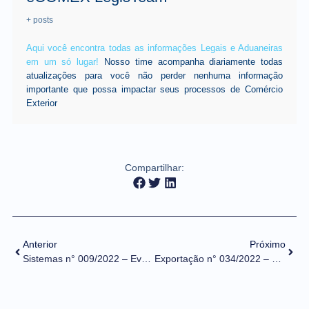
+ posts
Aqui você encontra todas as informações Legais e Aduaneiras
em um só lugar!
Nosso time acompanha diariamente todas
atualizações para você não perder nenhuma informação
importante que possa impactar seus processos de Comércio
Exterior
Compartilhar:
Anterior
Próximo
Sistemas n° 009/2022 – Evoluções dos módulos do Portal Único Siscomex na release Spree
Exportação n° 034/2022 – Destaques das evoluções dos módulos do Portal Único Siscomex na release Spree