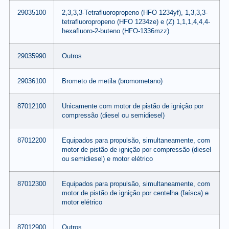
29035100
2,3,3,3-Tetrafluoropropeno (HFO 1234yf), 1,3,3,3-
tetrafluoropropeno (HFO 1234ze) e (Z) 1,1,1,4,4,4-
hexafluoro-2-buteno (HFO-1336mzz)
29035990
Outros
29036100
Brometo de metila (bromometano)
87012100
Unicamente com motor de pistão de ignição por
compressão (diesel ou semidiesel)
87012200
Equipados para propulsão, simultaneamente, com
motor de pistão de ignição por compressão (diesel
ou semidiesel) e motor elétrico
87012300
Equipados para propulsão, simultaneamente, com
motor de pistão de ignição por centelha (faísca) e
motor elétrico
87012900
Outros