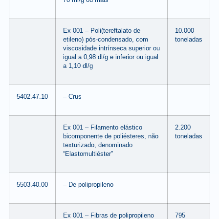
Ex 001 – Poli(tereftalato de
10.000
etileno) pós-condensado, com
toneladas
viscosidade intrínseca superior ou
igual a 0,98 dl/g e inferior ou igual
a 1,10 dl/g
5402.47.10
– Crus
Ex 001 – Filamento elástico
2.200
bicomponente de poliésteres, não
toneladas
texturizado, denominado
“Elastomultiéster”
5503.40.00
– De polipropileno
Ex 001 – Fibras de polipropileno
795