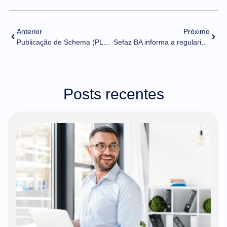
Anterior
Próximo
Publicação de Schema (PL_009c_V4_00_NT_2020_006_v1.20) da versão 1.20 da NT 2020.006
Sefaz BA informa a regularização do serviço de autorização de NF-e (modelo 55)
Posts recentes