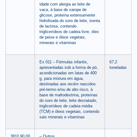
idade com alergia ao leite de
vaca, à base de xarope de
glicose, proteína extensamente
hidrolisada do soro de leite, isenta
de lactose, contendo
triglicerídeos de cadeia livre, óleo
de peixe e óleos vegetais,
minerais e vitaminas
Ex 011 – Fórmulas infantis,
67,2
apresentadas sob a forma de pó,
toneladas
acondicionadas em latas de 400
g, para mistura em água,
destinadas aos recém nascidos
pré-termo e/ou de alto risco, à
base de maltodextrina, proteínas
do soro de leite, leite desnatado,
triglicerídeos de cadeia média
(TCM) e óleos vegetais, contendo
sais minerais e vitaminas
3810.90.00
– Outros