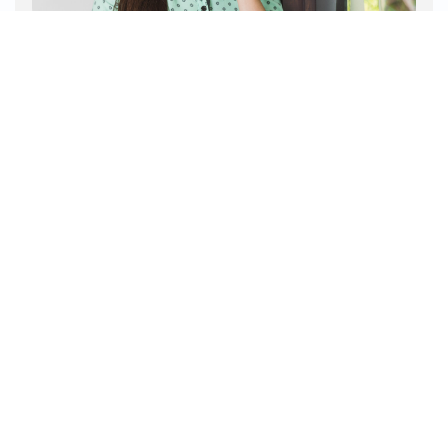
#VOCÊVIU?
Apex investe R$ 2,6 milhões para abrir
novos mercados à cachaça
Produzida exclusivamente no Brasil, a cachaça
movimenta uma cadeia produtiva formada
principalmente por pequenos produtores...
LEIA MAIS