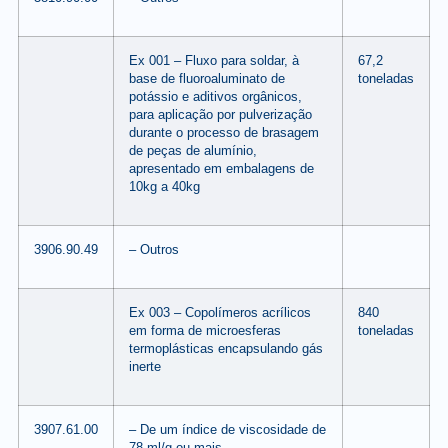
Ex 001 – Fluxo para soldar, à
67,2
base de fluoroaluminato de
toneladas
potássio e aditivos orgânicos,
para aplicação por pulverização
durante o processo de brasagem
de peças de alumínio,
apresentado em embalagens de
10kg a 40kg
3906.90.49
– Outros
Ex 003 – Copolímeros acrílicos
840
em forma de microesferas
toneladas
termoplásticas encapsulando gás
inerte
3907.61.00
– De um índice de viscosidade de
78 ml/g ou mais