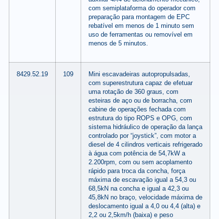
com semiplataforma do operador com
preparação para montagem de EPC
rebatível em menos de 1 minuto sem
uso de ferramentas ou removível em
menos de 5 minutos.
8429.52.19
109
Mini escavadeiras autopropulsadas,
com superestrutura capaz de efetuar
uma rotação de 360 graus, com
esteiras de aço ou de borracha, com
cabine de operações fechada com
estrutura do tipo ROPS e OPG, com
sistema hidráulico de operação da lança
controlado por “joystick”, com motor a
diesel de 4 cilindros verticais refrigerado
à água com potência de 54,7kW a
2.200rpm, com ou sem acoplamento
rápido para troca da concha, força
máxima de escavação igual a 54,3 ou
68,5kN na concha e igual a 42,3 ou
45,8kN no braço, velocidade máxima de
deslocamento igual a 4,0 ou 4,4 (alta) e
2,2 ou 2,5km/h (baixa) e peso