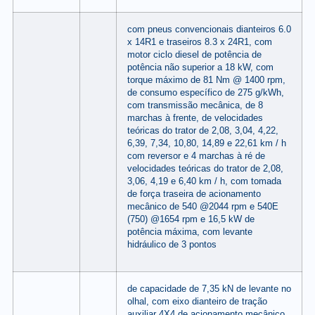
com pneus convencionais dianteiros 6.0
x 14R1 e traseiros 8.3 x 24R1, com
motor ciclo diesel de potência de
potência não superior a 18 kW, com
torque máximo de 81 Nm @ 1400 rpm,
de consumo específico de 275 g/kWh,
com transmissão mecânica, de 8
marchas à frente, de velocidades
teóricas do trator de 2,08, 3,04, 4,22,
6,39, 7,34, 10,80, 14,89 e 22,61 km / h
com reversor e 4 marchas à ré de
velocidades teóricas do trator de 2,08,
3,06, 4,19 e 6,40 km / h, com tomada
de força traseira de acionamento
mecânico de 540 @2044 rpm e 540E
(750) @1654 rpm e 16,5 kW de
potência máxima, com levante
hidráulico de 3 pontos
de capacidade de 7,35 kN de levante no
olhal, com eixo dianteiro de tração
auxiliar 4X4 de acionamento mecânico,