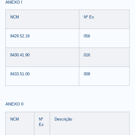
ANEXO I
NCM
Nº Ex
8429.52.19
056
8430.41.90
016
8433.51.00
008
ANEXO II
NCM
Nº
Descrição
Ex