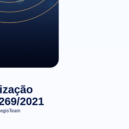
lização
269/2021
LegisTeam