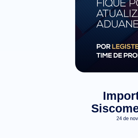
Import
Siscome
24 de no