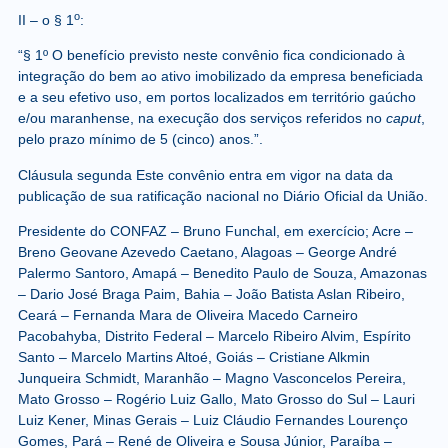
o
II – o § 1
:
“§ 1º O benefício previsto neste convênio fica condicionado à
integração do bem ao ativo imobilizado da empresa beneficiada
e a seu efetivo uso, em portos localizados em território gaúcho
e/ou maranhense, na execução dos serviços referidos no
caput
,
pelo prazo mínimo de 5 (cinco) anos.”.
Cláusula segunda
Este convênio entra em vigor na data da
publicação de sua ratificação nacional no Diário Oficial da União.
Presidente do CONFAZ – Bruno Funchal, em exercício; Acre –
Breno Geovane Azevedo Caetano, Alagoas – George André
Palermo Santoro, Amapá – Benedito Paulo de Souza, Amazonas
– Dario José Braga Paim, Bahia – João Batista Aslan Ribeiro,
Ceará – Fernanda Mara de Oliveira Macedo Carneiro
Pacobahyba, Distrito Federal – Marcelo Ribeiro Alvim, Espírito
Santo – Marcelo Martins Altoé, Goiás – Cristiane Alkmin
Junqueira Schmidt, Maranhão – Magno Vasconcelos Pereira,
Mato Grosso – Rogério Luiz Gallo, Mato Grosso do Sul – Lauri
Luiz Kener, Minas Gerais – Luiz Cláudio Fernandes Lourenço
Gomes, Pará – René de Oliveira e Sousa Júnior, Paraíba –