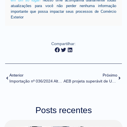
em um só lugar!
Nosso time acompanha diariamente todas
atualizações para você não perder nenhuma informação
importante que possa impactar seus processos de Comércio
Exterior
Compartilhar:
Anterior
Próximo
Importação nº 036/2024 Alteração de tratamento administrativo – Anvisa
AEB projeta superávit de US$ 77,071 bilhões para a balança comercial em 2024, 2o. maior saldo da história
Posts recentes