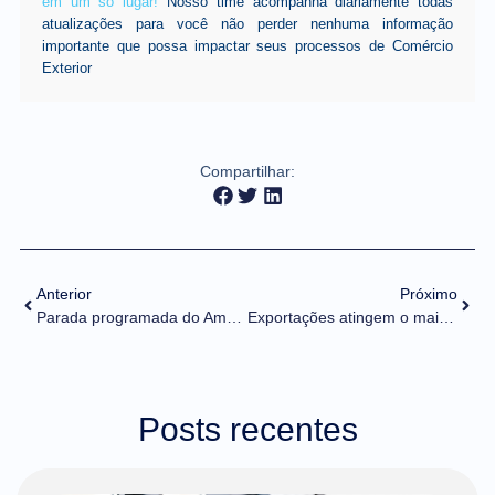
em um só lugar!
Nosso time acompanha diariamente todas
atualizações para você não perder nenhuma informação
importante que possa impactar seus processos de Comércio
Exterior
Compartilhar:
Anterior
Próximo
Parada programada do Ambiente Nacional da NF-e no dia 10/04/2022 das 0h às 12h
Exportações atingem o maior valor mensal da história, com US$ 29,09 bilhões em março
Posts recentes