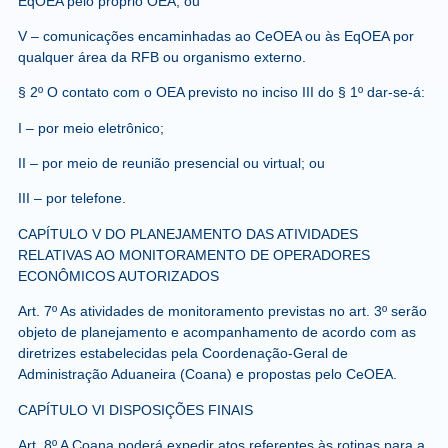
EqOEA pelo próprio OEA; ou
V – comunicações encaminhadas ao CeOEA ou às EqOEA por
qualquer área da RFB ou organismo externo.
§ 2º O contato com o OEA previsto no inciso III do § 1º dar-se-á:
I – por meio eletrônico;
II – por meio de reunião presencial ou virtual; ou
III – por telefone.
CAPÍTULO V DO PLANEJAMENTO DAS ATIVIDADES
RELATIVAS AO MONITORAMENTO DE OPERADORES
ECONÔMICOS AUTORIZADOS
Art. 7º As atividades de monitoramento previstas no art. 3º serão
objeto de planejamento e acompanhamento de acordo com as
diretrizes estabelecidas pela Coordenação-Geral de
Administração Aduaneira (Coana) e propostas pelo CeOEA.
CAPÍTULO VI DISPOSIÇÕES FINAIS
Art. 8º A Coana poderá expedir atos referentes às rotinas para a