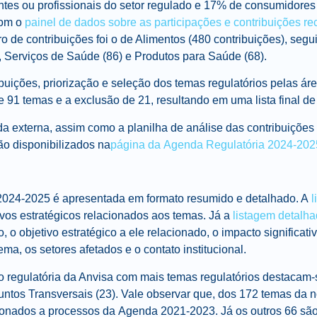
tes ou profissionais do setor regulado e 17% de consumidores
com o
painel de dados sobre as participações e contribuições re
de contribuições foi o de Alimentos (480 contribuições), segu
, Serviços de Saúde (86) e Produtos para Saúde (68).
ibuições, priorização e seleção dos temas regulatórios pelas áre
 91 temas e a exclusão de 21, resultando em uma lista final d
gida externa, assim como a planilha de análise das contribuiçõe
ão disponibilizados na
página da
Agenda
Regulatória
2024-202
024-2025 é apresentada em formato resumido e detalhado. A
l
ivos estratégicos relacionados aos temas. Já a
listagem detalha
, o objetivo estratégico a ele relacionado, o impacto significati
ma, os setores afetados e o contato institucional.
ão
regulatória
da Anvisa com mais temas regulatórios destacam-
suntos Transversais (23). Vale observar que, dos 172 temas da 
cionados a processos da
Agenda
2021-2023. Já os outros 66 são