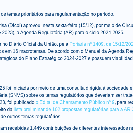
os temas prioritários para regulamentação no período.
sa (Dicol) aprovou, nesta sexta-feira (15/12), por meio de Circu
 2023), a
Agenda
Regulatória
(AR) para o ciclo 2024-2025.
 no Diário Oficial da União, pela
Portaria nº 1409, de 15/12/20
uídos em 16 macrotemas. De acordo com o Manual da
Agenda
Reg
ratégicos do Plano Estratégico 2024-2027 e possuem viabilida
5 foi iniciada por meio de uma consulta dirigida à sociedade 
tária (SNVS) sobre os temas regulatórios que deveriam ser trat
23, foi publicado
o Edital de Chamamento Público nº 9
, para r
eito da
lista preliminar de 102 propostas
regulatória
s para a AR
de outros temas regulatórios.
oram recebidas 1.449 contribuições de diferentes interessados 