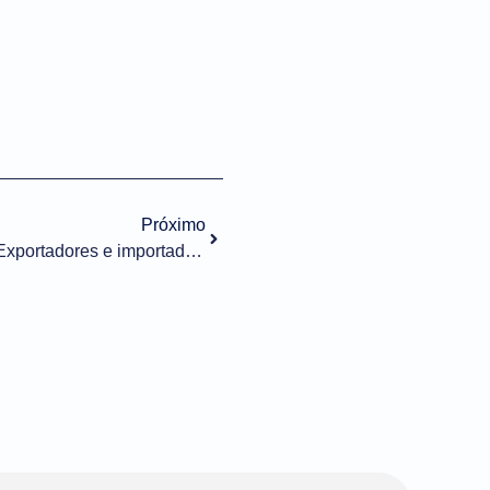
Próximo
ASSINATURA ELETRÔNICA: Exportadores e importadores poderão utilizar a Assinatura GOV.BR em serviço do Portal Único de Comércio Exterior