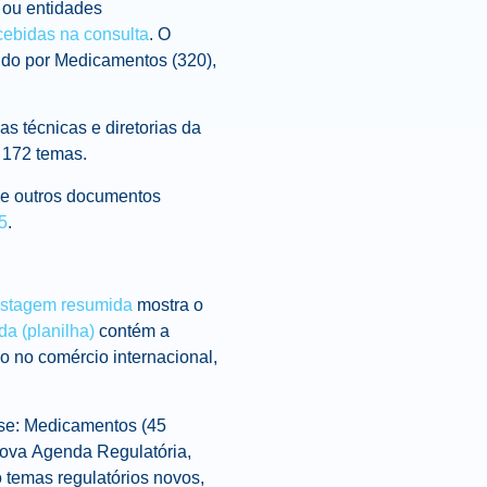
 ou entidades
cebidas na consulta
. O
ido por Medicamentos (320),
as técnicas e diretorias da
e 172 temas.
s e outros documentos
5
.
istagem resumida
mostra o
da (planilha)
contém a
vo no comércio internacional,
se: Medicamentos (45
nova
Agenda
Regulatória
,
 temas regulatórios novos,