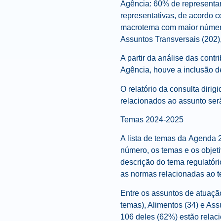
Agência: 60% de representan
representativas, de acordo 
macrotema com maior número 
Assuntos Transversais (202)
A partir da análise das contr
Agência, houve a inclusão de
O relatório da consulta diri
relacionados ao assunto ser
T
emas 2024-2025
A lista de temas da
Agenda
2
número, os temas e os objet
descrição do tema regulatório
as normas relacionadas ao te
Entre os assuntos de atuaç
temas), Alimentos (34) e As
106 deles (62%) estão rela