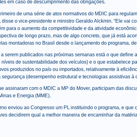
ades em caso de descumprimento das obrigações.
o primeiro de uma série de atos normativos do MDIC para regula
”, disse o vice-presidente e ministro Geraldo Alckmin. “Ele vai c
m para o aumento da competitividade e da atividade econômic
pectiva de longo prazo, mas de algo concreto, que já está aco
las montadoras no Brasil desde o lançamento do programa, de
s a serem publicados nas próximas semanas está o que define a
 níveis de sustentabilidade dos veículos) e o que estabelece p
vos produzidos no país ou importados, relativamente à eficiênc
 à segurança (desempenho estrutural e tecnologias assistivas à 
e assinaram com o MDIC a MP do Mover, participam das disc
 Minas e Energia (MME).
o enviou ao Congresso um PL instituindo o programa, e que c
es decidirem qual a melhor maneira de encaminhar da matéria