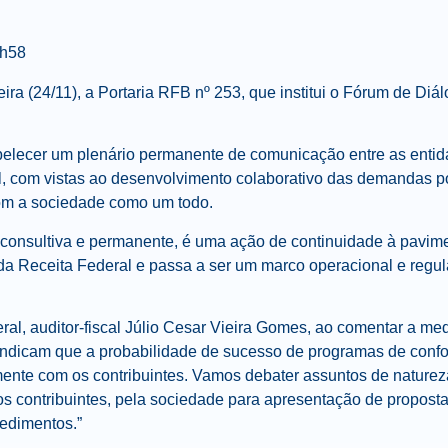
2h58
ira (24/11), a Portaria RFB nº 253, que institui o Fórum de Diá
belecer um plenário permanente de comunicação entre as entid
ral, com vistas ao desenvolvimento colaborativo das demandas p
com a sociedade como um todo.
 consultiva e permanente, é uma ação de continuidade à pavi
a Receita Federal e passa a ser um marco operacional e regul
ral, auditor-fiscal Júlio Cesar Vieira Gomes, ao comentar a med
 indicam que a probabilidade de sucesso de programas de con
ente com os contribuintes. Vamos debater assuntos de natureza
s contribuintes, pela sociedade para apresentação de propost
cedimentos.”