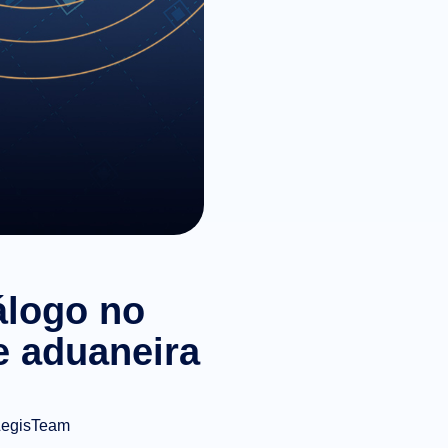
álogo no
e aduaneira
LegisTeam