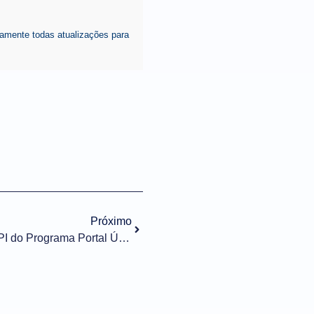
amente todas atualizações para
Próximo
#VocêViu? Governo ampliou NPI do Programa Portal Único de Comércio Exterior