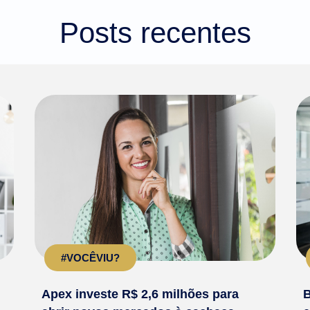
Posts recentes
#VOCÊVIU?
Apex investe R$ 2,6 milhões para
B