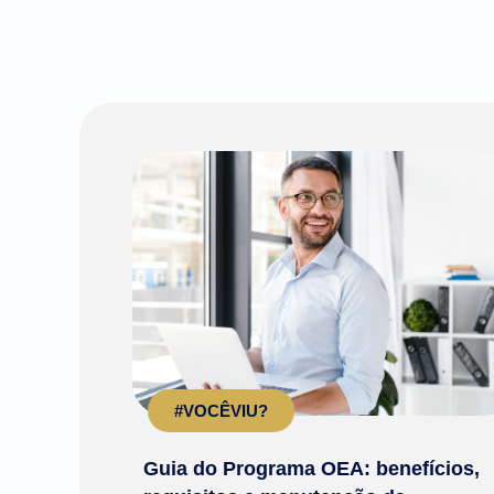
#VOCÊVIU?
Guia do Programa OEA: benefícios,