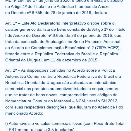
ME nº 284, de 27 de julho de 2020
, e tendo em vista o disposto
no Artigo 1º do Título I e no Apêndice I, ambos do Anexo
do
Decreto nº 8.655, de 28 de janeiro de 2016
, declara:
Art. 1º
– Este Ato Declaratório Interpretativo dispõe sobre o
caráter genérico da lista de bens constante do Artigo 1º do Título
I do Anexo do
Decreto nº 8.655, de 28 de janeiro de 2016
, que
trata da execução do Septuagésimo Sexto Protocolo Adicional
ao Acordo de Complementação Econômica nº 2 (76PA-ACE2),
firmado entre a República Federativa do Brasil e a República
Oriental do Uruguai, em 11 de dezembro de 2015.
Art. 2º
– As disposições contidas no Acordo sobre a Política
Automotiva Comum entre a República Federativa do Brasil e a
República Oriental do Uruguai são aplicadas ao intercâmbio
comercial dos produtos automotivos listados a seguir, sempre
que se tratar de bens novos, compreendidos nos códigos da
Nomenclatura Comum do Mercosul – NCM, versão SH 2012,
com suas respectivas descrições, que figuram no Apêndice I do
mencionado Acordo:
I) Automóveis e veículos comerciais leves (com Peso Bruto Total
– PBT menor o igual a 3,5 toneladas);