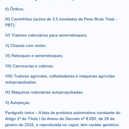
II) Ônibus;
III) Caminhões (acima de 3,5 toneladas de Peso Bruto Total –
PBT);
IV) Tratores rodoviários para semirreboques;
V) Chassis com motor;
VI) Reboques e semirreboques;
VII) Carrocerias e cabinas;
VIII) Tratores agrícolas, colheitadeiras e máquinas agrícolas
autopropulsadas;
IX) Máquinas rodoviárias autopropulsadas;
X) Autopeças.
Parágrafo único – A lista de produtos automotivos constante do
Artigo 1º do Título I do Anexo do
Decreto nº 8.655, de 28 de
janeiro de 2016
, e reproduzida no
caput
, tem caráter genérico.