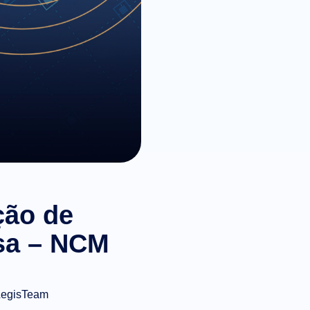
ção de
isa – NCM
LegisTeam