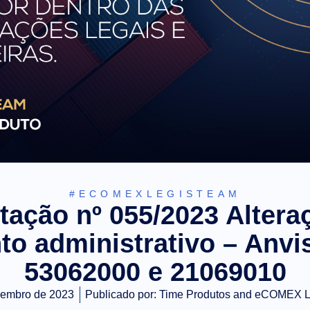
#ECOMEXLEGISTEAM
tação nº 055/2023 Altera
to administrativo – Anv
53062000 e 21069010
zembro de 2023
Publicado por:
Time Produtos and eCOMEX 