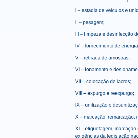
I – estadia de veículos e un
II – pesagem;
III – limpeza e desinfecção d
IV – fornecimento de energia
V – retirada de amostras;
VI – lonamento e desloname
VII – colocação de lacres;
VIII – expurgo e reexpurgo;
IX – unitização e desunitiza
X – marcação, remarcação, n
XI – etiquetagem, marcação 
exigências da legislação nac