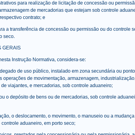
trativos para realização de licitação de concessão ou permissã
armazenagem de mercadorias que estejam sob controle aduane
espectivo contrato; e
ara a transferência de concessão ou permissão ou do controle s
o seco.
S GERAIS
 nesta Instrução Normativa, considera-se:
fandegado de uso público, instalado em zona secundária ou ponto
s operações de movimentação, armazenagem, industrializaçã
 de viajantes, e mercadorias, sob controle aduaneiro;
u o depósito de bens ou de mercadorias, sob controle aduaneir
ação, o deslocamento, o movimento, o manuseio ou a mudança 
 controle aduaneiro, em porto seco;
rviços, prestados pela concessionária ou pela permissionária, 