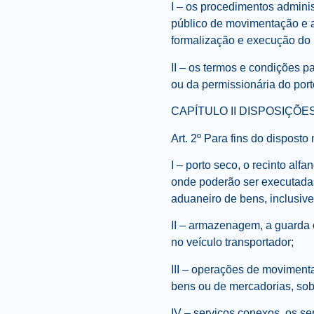
I – os procedimentos adminis
público de movimentação e 
formalização e execução do r
II – os termos e condições p
ou da permissionária do port
CAPÍTULO II DISPOSIÇÕE
Art. 2º Para fins do disposto
I – porto seco, o recinto al
onde poderão ser executada
aduaneiro de bens, inclusive
II – armazenagem, a guarda o
no veículo transportador;
III – operações de moviment
bens ou de mercadorias, sob
IV – serviços conexos, os se