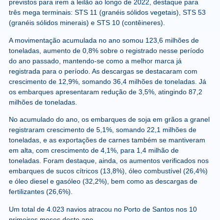
previstos para irem a leilão ao longo de 2022, destaque para
três mega terminais: STS 11 (granéis sólidos vegetais), STS 53
(granéis sólidos minerais) e STS 10 (contêineres).
A movimentação acumulada no ano somou 123,6 milhões de
toneladas, aumento de 0,8% sobre o registrado nesse período
do ano passado, mantendo-se como a melhor marca já
registrada para o período. As descargas se destacaram com
crescimento de 12,9%, somando 36,4 milhões de toneladas. Já
os embarques apresentaram redução de 3,5%, atingindo 87,2
milhões de toneladas.
No acumulado do ano, os embarques de soja em grãos a granel
registraram crescimento de 5,1%, somando 22,1 milhões de
toneladas, e as exportações de carnes também se mantiveram
em alta, com crescimento de 4,1%, para 1,4 milhão de
toneladas. Foram destaque, ainda, os aumentos verificados nos
embarques de sucos cítricos (13,8%), óleo combustível (26,4%)
e óleo diesel e gasóleo (32,2%), bem como as descargas de
fertilizantes (26,6%).
Um total de 4.023 navios atracou no Porto de Santos nos 10
primeiros meses deste ano.