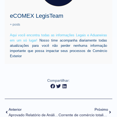
eCOMEX LegisTeam
+ posts
Aqui você encontra todas as informações Legais e Aduaneiras
em um só lugar!
Nosso time acompanha diariamente todas
atualizações para você não perder nenhuma informação
importante que possa impactar seus processos de Comércio
Exterior
Compartilhar:
Anterior
Próximo
Aprovado Relatório de Análise de Impacto Regulatório para a revisão do regulamento técnico de bens e produtos importados
Corrente de comércio totaliza US$ 30,6 bi até a 3° semana de maio, crescimento de 3,2% pela média diária