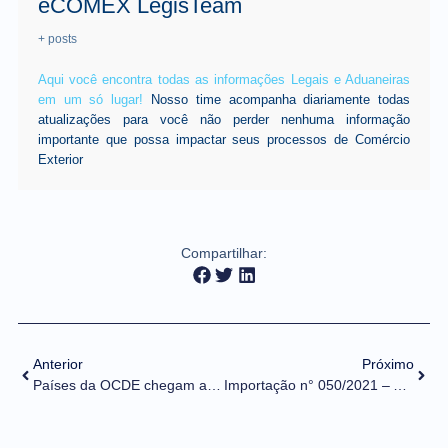
eCOMEX LegisTeam
+ posts
Aqui você encontra todas as informações Legais e Aduaneiras
em um só lugar!
Nosso time acompanha diariamente todas
atualizações para você não perder nenhuma informação
importante que possa impactar seus processos de Comércio
Exterior
Compartilhar:
Anterior
Próximo
Países da OCDE chegam a um acordo sobre os caminhos para a digitalização da economia
Importação n° 050/2021 – Alteração de Tratamento Administrativo – DFPC – NCM 93069090