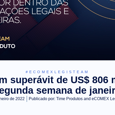
#ECOMEXLEGISTEAM
m superávit de US$ 806 
egunda semana de janei
aneiro de 2022
Publicado por:
Time Produtos and eCOMEX Le