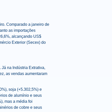
iro. Comparado a janeiro de
anto as importações
 26,6%, alcançando US$
mércio Exterior (Secex) do
á na Indústria Extrativa,
vez, as vendas aumentaram
0%), soja (+5.302,5%) e
érios de alumínio e seus
), mas a média foi
minérios de cobre e seus