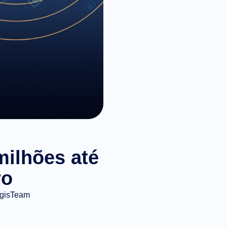
milhões até
ro
gisTeam