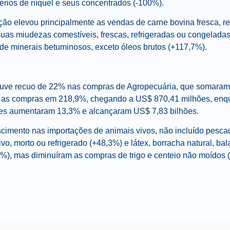
érios de níquel e seus concentrados (-100%).
ção elevou principalmente as vendas de carne bovina fresca, r
suas miudezas comestíveis, frescas, refrigeradas ou congelada
 de minerais betuminosos, exceto óleos brutos (+117,7%).
ouve recuo de 22% nas compras de Agropecuária, que somaram
u as compras em 218,9%, chegando a US$ 870,41 milhões, enqu
es aumentaram 13,3% e alcançaram US$ 7,83 bilhões.
cimento nas importações de animais vivos, não incluído pesca
vo, morto ou refrigerado (+48,3%) e látex, borracha natural, bal
8%), mas diminuíram as compras de trigo e centeio não moídos 