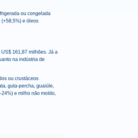
efrigerada ou congelada
s (+58,5%) e óleos
 US$ 161,87 milhões. Já a
anto na indústria de
dos ou crustáceos
ata, guta-percha, guaiúle,
(-24%) e milho não moído,