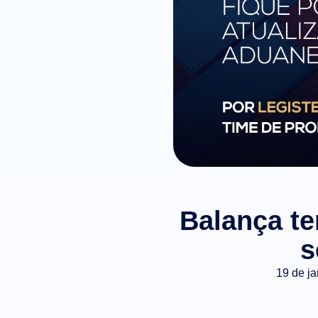
Balança te
s
19 de j