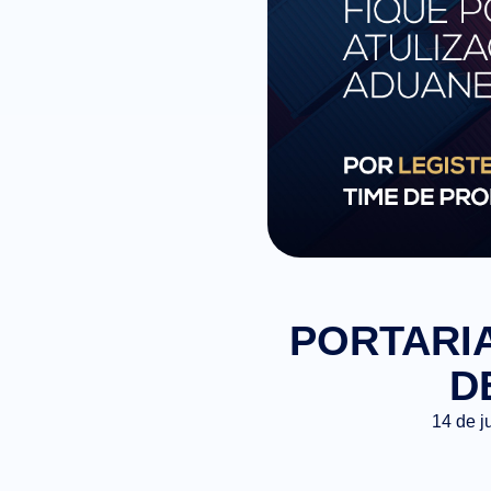
PORTARIA
D
14 de j