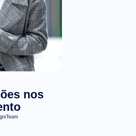
ções nos
ento
gisTeam