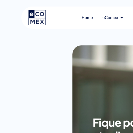
Home
eComex