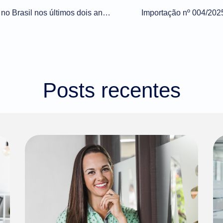
Cidade que mais importou no Brasil nos últimos dois anos tem apenas 264 mil habitantes
Importação nº 004/20
Posts recentes