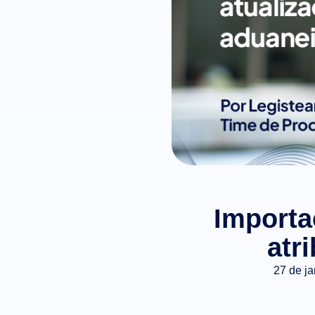
Importa
atr
27 de j