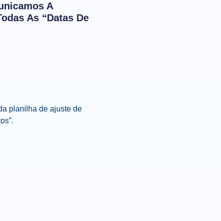
municamos A
Todas As “datas De
a planilha de ajuste de
os”.