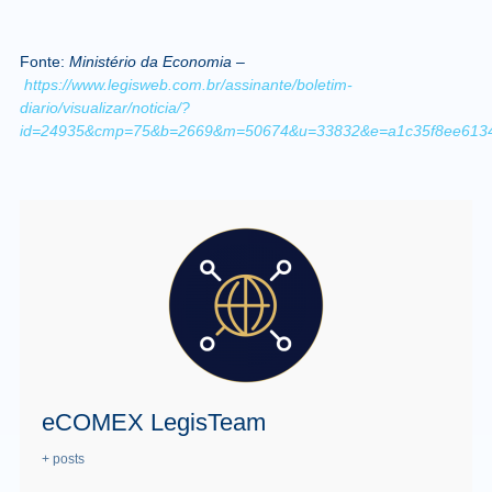
Fonte:
Ministério da Economia –
https://www.legisweb.com.br/assinante/boletim-
diario/visualizar/noticia/?
id=24935&cmp=75&b=2669&m=50674&u=33832&e=a1c35f8ee6134
eCOMEX LegisTeam
+ posts