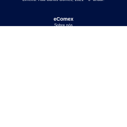
eComex
Sobre nós
Blog
Educação
Comunidade
Fale Conosco
Responsabilidades
Ouvidoria
Código de Ética & Conduta
Política de Cookies (BR)
Politica de Privacidade
Politica de Segurança da Informação