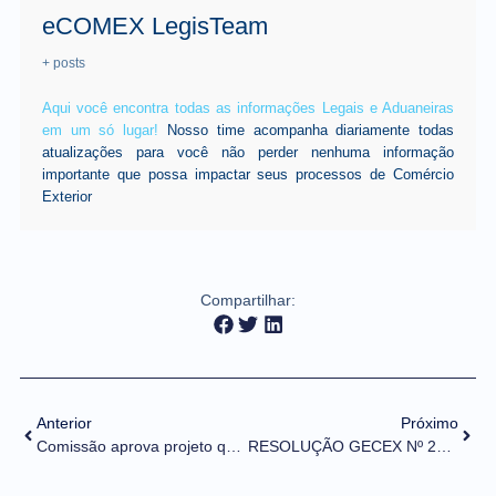
eCOMEX LegisTeam
+ posts
Aqui você encontra todas as informações Legais e Aduaneiras
em um só lugar!
Nosso time acompanha diariamente todas
atualizações para você não perder nenhuma informação
importante que possa impactar seus processos de Comércio
Exterior
Compartilhar:
Anterior
Próximo
Comissão aprova projeto que aumenta valor de carga sujeita a regime aduaneiro simplificado
RESOLUÇÃO GECEX Nº 250, DE 24 DE SETEMBRO DE 2021 (DOU DE 28/09/2021)